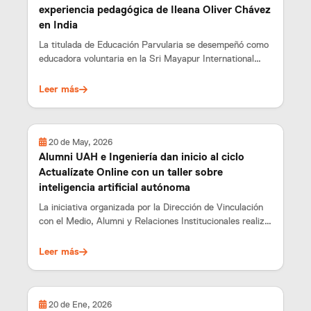
experiencia pedagógica de Ileana Oliver Chávez
en India
La titulada de Educación Parvularia se desempeñó como
educadora voluntaria en la Sri Mayapur International
School.
Leer más
20 de May, 2026
Alumni UAH e Ingeniería dan inicio al ciclo
Actualízate Online con un taller sobre
inteligencia artificial autónoma
La iniciativa organizada por la Dirección de Vinculación
con el Medio, Alumni y Relaciones Institucionales realizó
su primera sesión del año en colaboración con la
Facultad de Ingeniería.
Leer más
20 de Ene, 2026