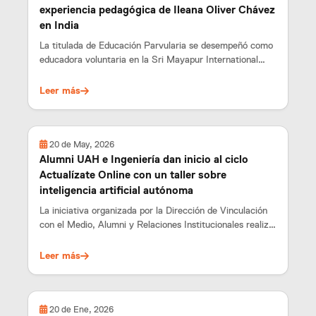
experiencia pedagógica de Ileana Oliver Chávez
en India
La titulada de Educación Parvularia se desempeñó como
educadora voluntaria en la Sri Mayapur International
School.
Leer más
20 de May, 2026
Alumni UAH e Ingeniería dan inicio al ciclo
Actualízate Online con un taller sobre
inteligencia artificial autónoma
La iniciativa organizada por la Dirección de Vinculación
con el Medio, Alumni y Relaciones Institucionales realizó
su primera sesión del año en colaboración con la
Facultad de Ingeniería.
Leer más
20 de Ene, 2026