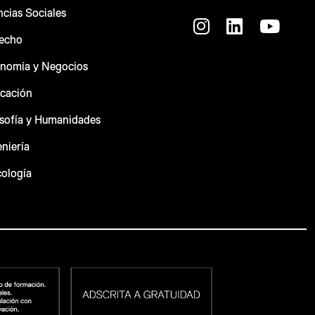
ncias Sociales
recho
onomía y Negocios
ucación
osofía y Humanidades
niería
cología