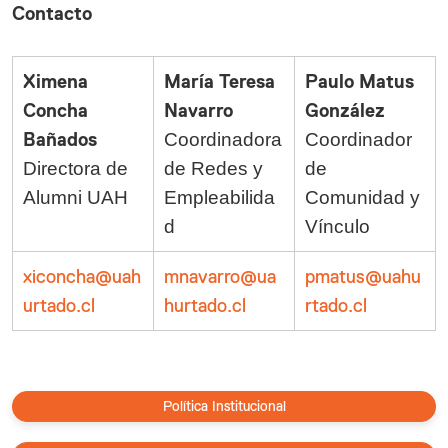
Contacto
Ximena
María Teresa
Paulo Matus
Concha
Navarro
González
Bañados
Coordinadora
Coordinador
Directora de
de Redes y
de
Alumni UAH
Empleabilida
Comunidad y
d
Vínculo
xiconcha@uah
mnavarro@ua
pmatus@uahu
urtado.cl
hurtado.cl
rtado.cl
Política Institucional