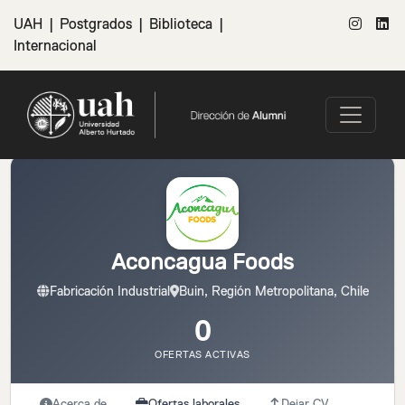
UAH
|
Postgrados
|
Biblioteca
|
Internacional
Aconcagua Foods
Fabricación Industrial
Buin, Región Metropolitana, Chile
0
OFERTAS ACTIVAS
Acerca de
Ofertas laborales
Dejar CV