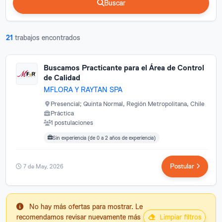
Buscar
Buscar
21
trabajos encontrados
Buscamos Practicante para el Área de Control
de Calidad
MFLORA Y RAYTAN SPA
Presencial; Quinta Normal, Región Metropolitana, Chile
Práctica
1 postulaciones
Carreras buscadas:
Posgrados buscados:
Sin experiencia (de 0 a 2 años de experiencia)
Postular
7 de May, 2026
No hay más ofertas para mostrar. Le
recomendamos revisar nuevamente más
Limpiar filtros