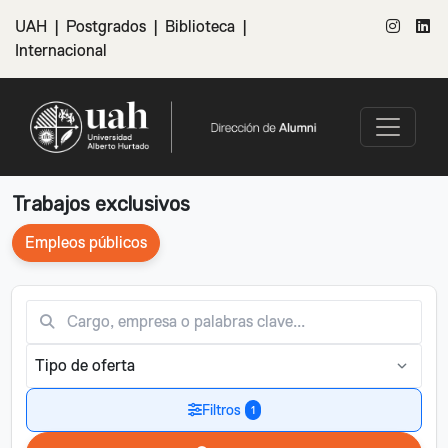
Comuna
UAH
|
Postgrados
|
Biblioteca
|
Internacional
Trabajos exclusivos
Empleos públicos
Filtros
1