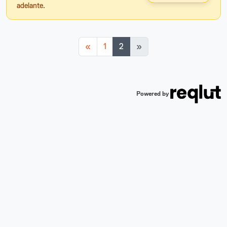
adelante.
Anterior
«
1
2
»
Powered by