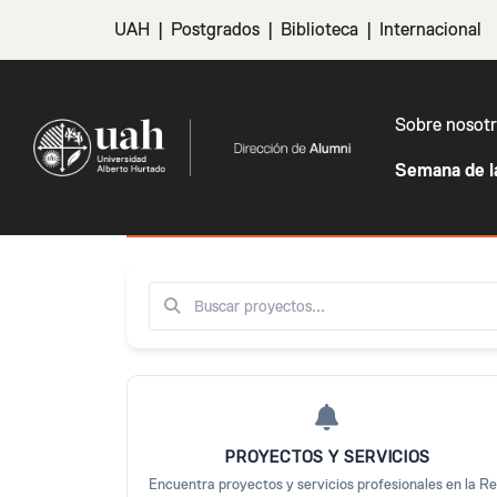
Más nuevos
UAH
|
Postgrados
|
Biblioteca
|
Internacional
Sobre nosot
Semana de l
Proyectos en Vitrina alumni 
Buscar
PROYECTOS Y SERVICIOS
Encuentra proyectos y servicios profesionales en la R